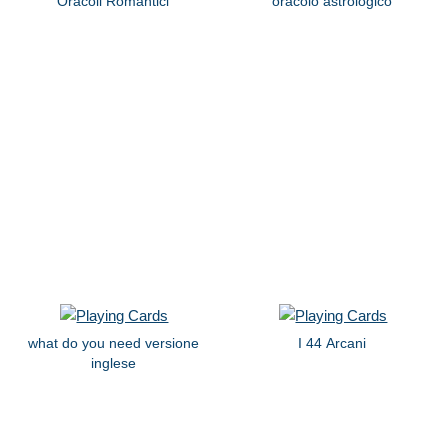
Oracoli Romantici
oracolo astrologico
what do you need versione
I 44 Arcani
inglese