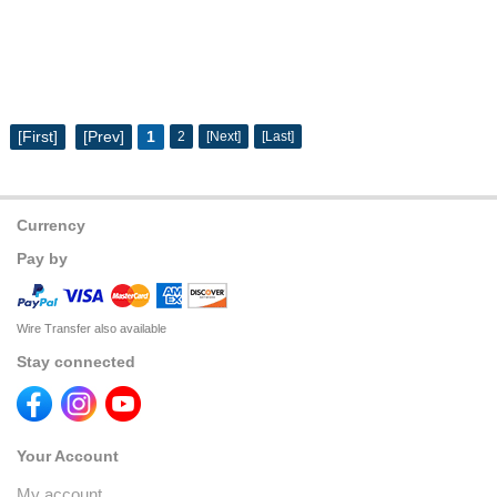
[First]
[Prev]
1
2
[Next]
[Last]
Currency
Pay by
Wire Transfer also available
Stay connected
Your Account
My account