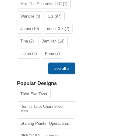
Maji The Priestess LLC (1)
Wandile (4)
Liz (97)
Jamie (10)
donut 3 3 (7)
Tina (2)
Jamillah (14)
Laken (6)
Karin (7)
see all »
Popular Designs
Third Eye Tarot
Hermit Tarot Channelled
Mes...
Starting Points: Operationa...
RESOLVIA - Le jeu de