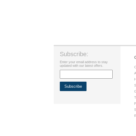
Subscribe:
Enter your email address to stay
updated with our latest offers.
C
A
H
S
G
T
P
S
R