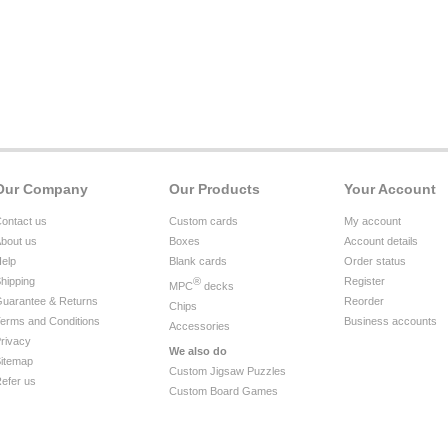
Our Company
Our Products
Your Account
ontact us
Custom cards
My account
bout us
Boxes
Account details
elp
Blank cards
Order status
hipping
®
Register
MPC
decks
uarantee & Returns
Reorder
Chips
erms and Conditions
Business accounts
Accessories
rivacy
We also do
itemap
Custom Jigsaw Puzzles
efer us
Custom Board Games