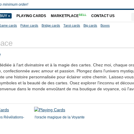
o minimum order!
SELL
BUY »
PLAYING CARDS
MARKETPLACE
CONTACT US
Game cards
Poker cards
Bridge cards
Tarot cards
Big cards
Boxes
pace
e
diée à l'art divinatoire et à la magie des cartes. Chez moi, chaque ora
e, confectionnée avec amour et passion. Plongez dans l'univers mystiq
e une histoire personnalisée pour éclairer votre chemin. Laissez-vous
ymboles et la beauté de des cartes. Osez explorer l'inconnu et découvr
ienvenue dans le monde envoûtant de ma boutique de voyance, où l'av
es Révélations-
l'oracle magique de la Voyante