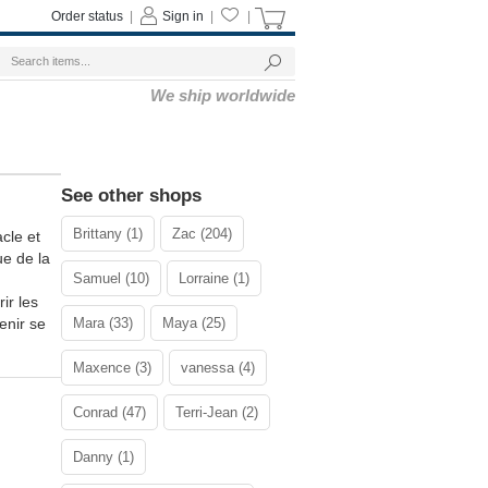
Order status
|
Sign in
|
|
We ship worldwide
See other shops
Brittany (1)
Zac (204)
cle et
ue de la
Samuel (10)
Lorraine (1)
ir les
enir se
Mara (33)
Maya (25)
Maxence (3)
vanessa (4)
Conrad (47)
Terri-Jean (2)
Danny (1)