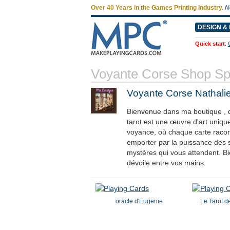
Over 40 Years in the Games Printing Industry.
N
DESIGN & 
Quick start
:
Voyante Corse Shop S
Voyante Corse Nathali
Bienvenue dans ma boutique , dé
tarot est une œuvre d'art uniqu
voyance, où chaque carte racont
emporter par la puissance des s
mystères qui vous attendent. B
dévoile entre vos mains.
oracle d'Eugenie
Le Tarot d