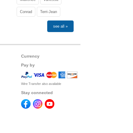
Conrad
Terri-Jean
see all »
Currency
Pay by
Wire Transfer also available
Stay connected